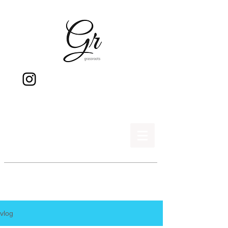
gr
vlog