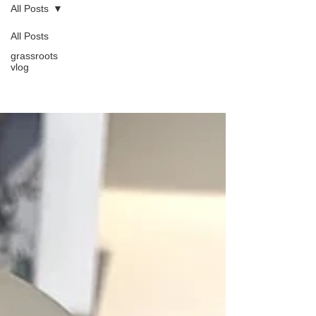
All Posts
All Posts
grassroots
All Posts
vlog