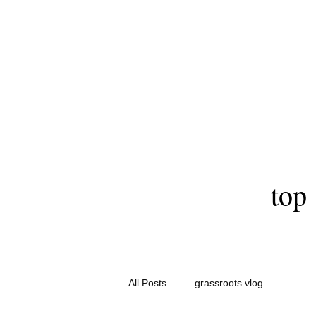
​秋田市駅前美
LOA OI
top
All Posts
grassroots vlog