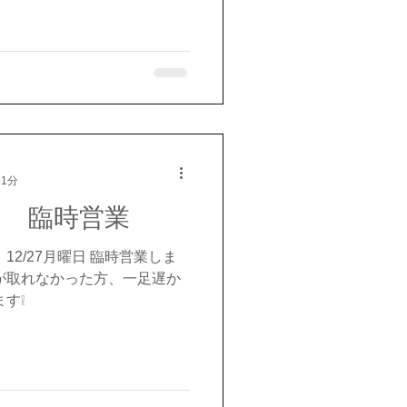
 1分
日 臨時営業
12/27月曜日 臨時営業しま
が取れなかった方、一足遅か
す❕