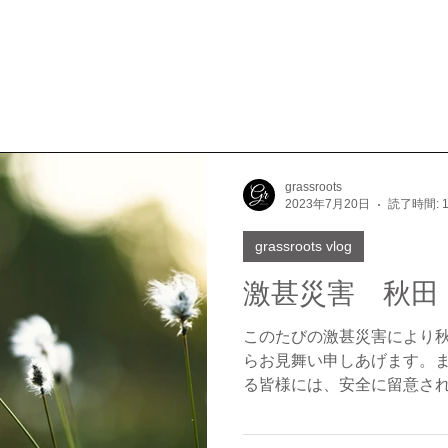
grassroots
2023年7月20日
読了時間: 
grassroots vlog
激甚災害 秋田
このたびの激甚災害により
らお見舞い申しあげます。
る皆様には、安全に留意さ
いたします。 一日も早く
心からお祈りいたします。