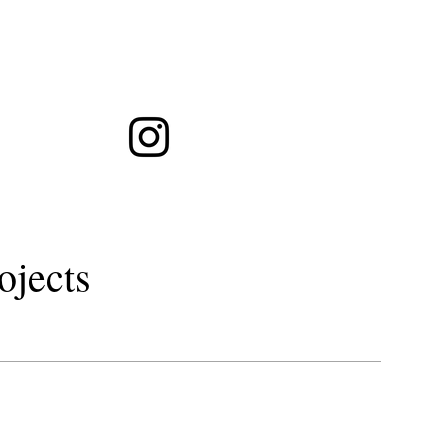
ト徒歩１分・シュウウエムラグラスルーツ予約・LOAOIL・秋田市美容室
トリートメント
gr
ojects