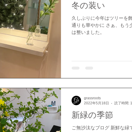
冬の装い
久しぶりに今年はツリーを飾
通りも華やかに さぁ、もう
は整いました。
grassroots
2022年5月18日
読了時間: 
新緑の季節
ご無沙汰なブログ 新鮮な緑