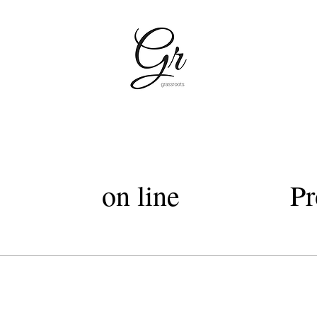
容室グラスルーツ・silky cut Club・grassroots・美容室上質なヘッドスパトリートメント・西武デパー
Lグラスルーツ・シルキーカットグラスルーツ・オートクチュールカット・髪質改善トリートメントカラー・髪質改善
on line
Pr