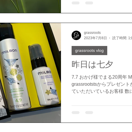
敬具
grassroots
2023年7月8日
読了時間: 1
grassroots vlog
昨日は七夕
7.7 おかげ様でまる20周年 
grassrootstsからプレ
ていただいているお客様 数