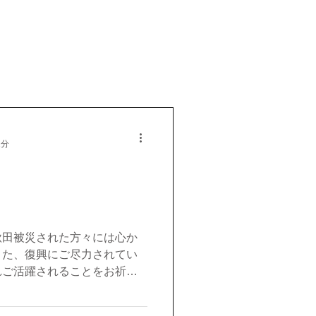
1分
秋田被災された方々には心か
また、復興にご尽力されてい
れご活躍されることをお祈り
平穏な生活に戻られることを