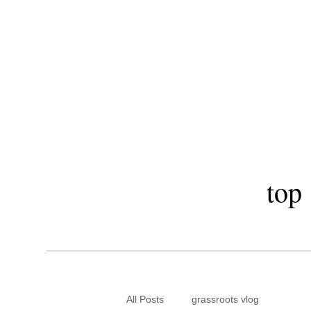
​秋田市駅前美
LOA OI
top
All Posts
grassroots vlog