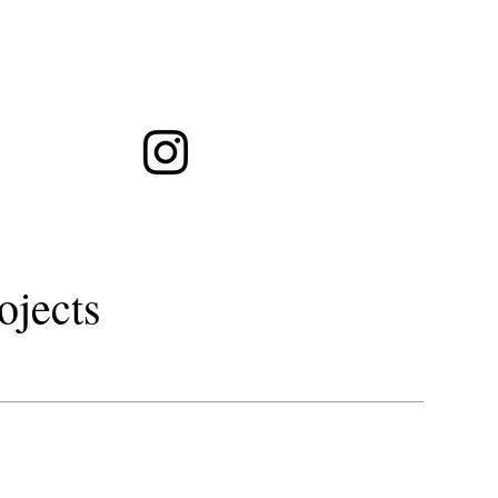
ト徒歩１分・シュウウエムラグラスルーツ予約・LOAOIL・秋田市美容室
トリートメント
gr
ojects