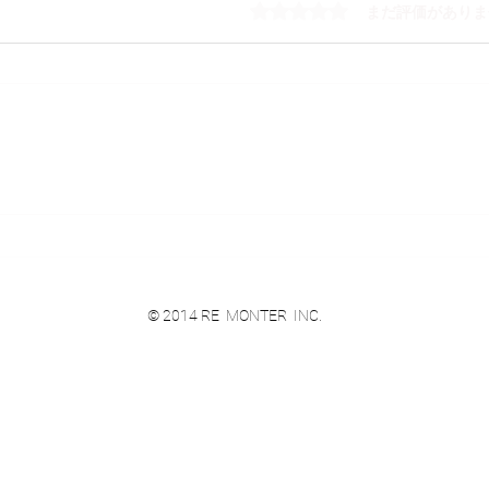
5つ星のうち0と評価され
まだ評価がありま
ポテ
ドンピシャ予想通り
© 2014 RE MONTER INC.
010-0001 秋田市中通2-5-11 スター駅前ビル１F
平日-10:00～19:00 土日-10:00～18:00​
​grassroots
☎ 018-836-1744