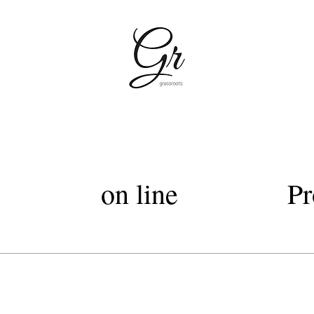
容室グラスルーツ・silky cut Club・grassroots・美容室上質なヘッドスパトリートメント・西武デパー
Lグラスルーツ・シルキーカットグラスルーツ・オートクチュールカット・髪質改善トリートメントカラー・髪質改善
on line
Pr