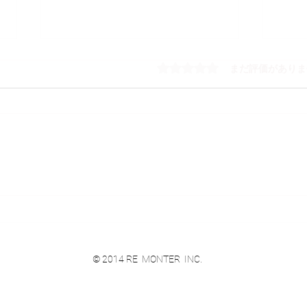
5つ星のうち0と評価され
まだ評価がありま
who
朗報
© 2014 RE MONTER INC.
010-0001 秋田市中通2-5-11 スター駅前ビル１F
平日-10:00～19:00 土日-10:00～18:00​