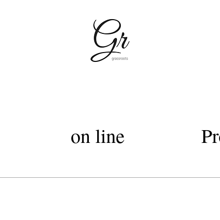
容室グラスルーツ・silky cut Club・grassroots・美容室上質なヘッドスパトリートメント・西武デパー
Lグラスルーツ・シルキーカットグラスルーツ・オートクチュールカット・髪質改善トリートメントカラー・髪質改善
on line
Pr