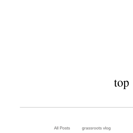
​秋田市駅前美
LOA OI
top
All Posts
grassroots vlog