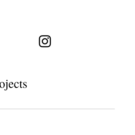
ト徒歩１分・シュウウエムラグラスルーツ予約・LOAOIL・秋田市美容室
トリートメント
gr
ojects