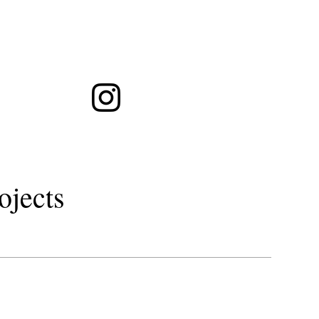
ト徒歩１分・シュウウエムラグラスルーツ予約・LOAOIL・秋田市美容室
トリートメント
gr
ojects