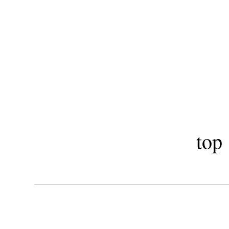
​秋田市駅前美
LOA OI
top