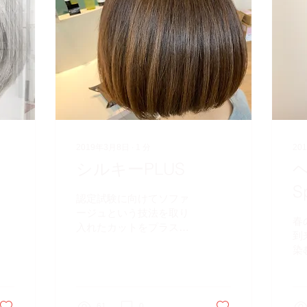
2019年3月8日
∙
1
分
20
シルキーPLUS
S
認定試験に向けてソファ
ージュという技法を取り
春
入れたカットをプラスし
到
ています。 見ただけでサ
染
ラサラに見えます 本来は
ア
普通毛よりもやや硬めで
込
す 主はドライカットでの
か
ライン作りが要です それ
61
0