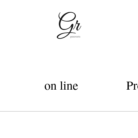
容室グラスルーツ・silky cut Club・grassroots・美容室上質なヘッドスパトリートメント・西武デパー
Lグラスルーツ・シルキーカットグラスルーツ・オートクチュールカット・髪質改善トリートメントカラー・髪質改善
on line
Pr