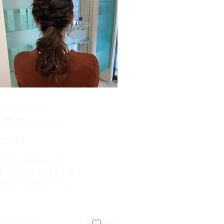
19年2月19日
∙
1
分
ヘアアレンジ
pring
のブライダルシーズン
来 二次会もそのまま馴
む頑張りすぎないヘア
レンジ 最短 15分 税
3500 秋田駅前周辺どこ
ら出発しても約5分ほ
25
0