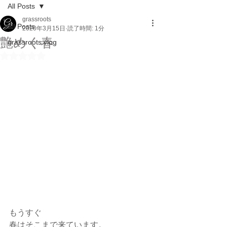
All Posts
grassroots
All Posts
2020年3月15日
読了時間: 1分
艶めく春
grassroots vlog
5つ星のうちNaNと評価されています。
もうすぐ
春はそこまで来ています。