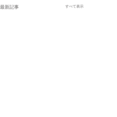
すべて表示
最新記事
0.0 / 5（0）
コメント
who
朗報