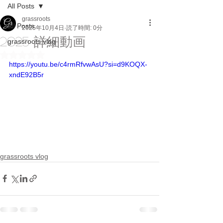
All Posts
grassroots
All Posts
2025年10月4日
読了時間: 0分
2025 詳細動画
grassroots vlog
5つ星のうちNaNと評価されています。
https://youtu.be/c4rmRfvwAsU?si=d9KOQX-
xndE92B5r
grassroots vlog