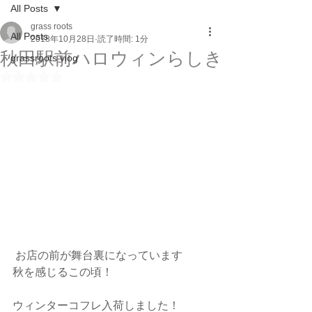
All Posts
grass roots
All Posts
2018年10月28日
読了時間: 1分
秋田駅前ハロウィンらしき
grassroots vlog
5つ星のうちNaNと評価されています。
 お店の前が舞台裏になっています
秋を感じるこの頃！
ウィンターコフレ入荷しました！