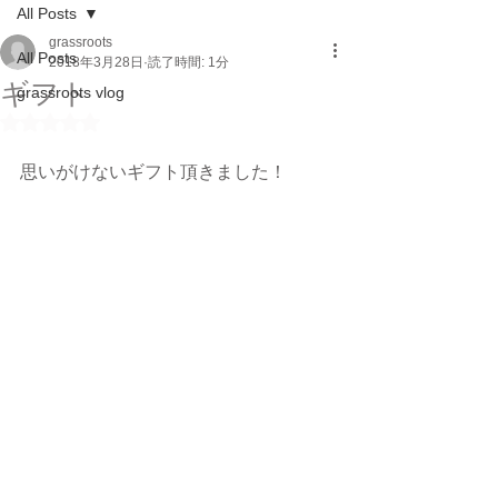
All Posts
grassroots
All Posts
2018年3月28日
読了時間: 1分
ギフト
grassroots vlog
5つ星のうちNaNと評価されています。
思いがけないギフト頂きました！