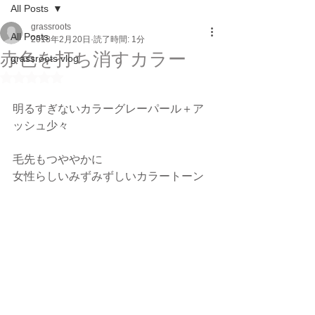
All Posts
grassroots
All Posts
2018年2月20日
読了時間: 1分
赤色を打ち消すカラー
grassroots vlog
5つ星のうちNaNと評価されています。
明るすぎないカラーグレーパール＋ア
ッシュ少々
毛先もつややかに
女性らしいみずみずしいカラートーン