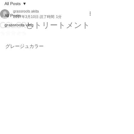
All Posts
grassroots akita
All Posts
2017年3月10日
読了時間: 1分
colorとトリートメント
grassroots vlog
5つ星のうちNaNと評価されています。
グレージュカラー