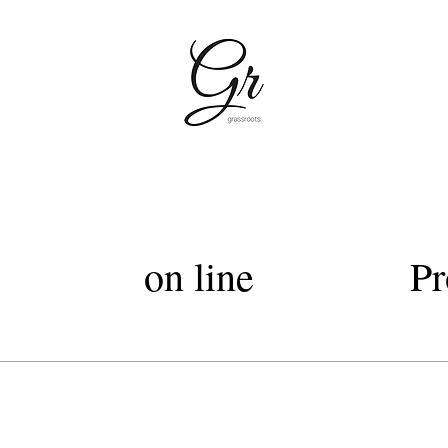
容室グラスルーツ・silky cut Club・grassroots・美容室上質なヘッドスパトリートメント・西武デパー
Lグラスルーツ・シルキーカットグラスルーツ・オートクチュールカット・髪質改善トリートメントカラー・髪質改善
on line
Pr