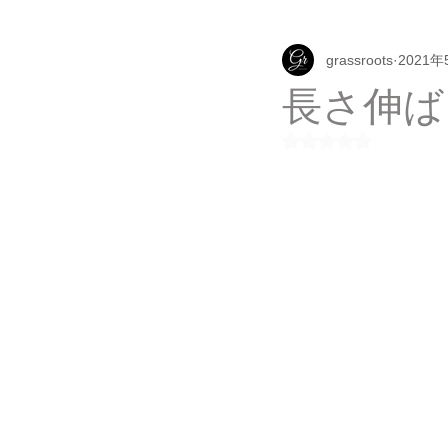
grassroots
2021年
長さ伸ば
5つ星のうちNaN