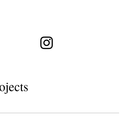
ト徒歩１分・シュウウエムラグラスルーツ予約・LOAOIL・秋田市美容室
トリートメント
gr
ojects