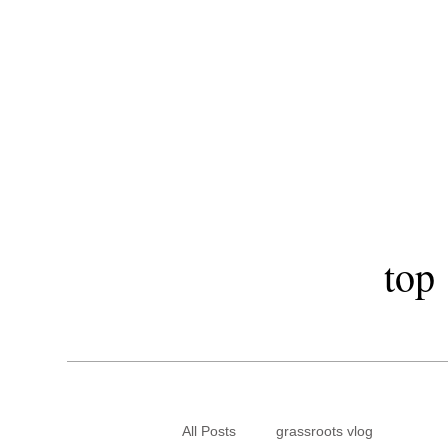
​秋田市駅前美
LOA OI
top
All Posts
grassroots vlog