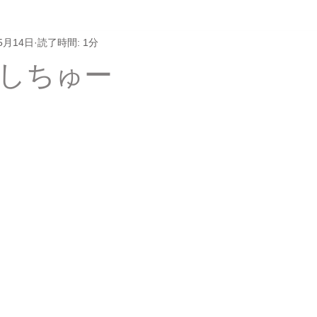
5月14日
読了時間: 1分
しちゅー
と評価されています。