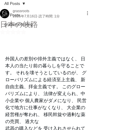
All Posts
grassroots
All Posts
2025年7月16日
読了時間: 1分
日本の岐路
grassroots vlog
5つ星のうちNaNと評価されています。
外国人の差別や排外主義ではなく、 日
本人の当たり前の暮らしを守ることで
す。 それを壊そうとしているのが、 グ
ローバリズムによる経済至上主義、 新
自由主義、拝金主義です。 このグロー
バリズムにより、 法律が変えられ、中
小企業や 個人農家がダメになり、 民営
化で地方に仕事がなくなり、 大企業の
経営権が奪われ、 移民幹旋や過剰な薬
の売買、 過大な
武器の購入などを 受け入れさせられて