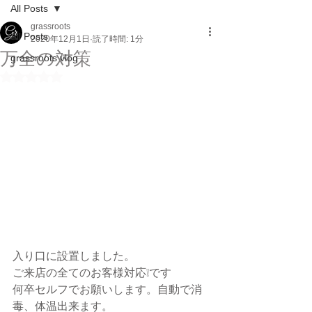
All Posts
grassroots
All Posts
2020年12月1日
読了時間: 1分
万全の対策
grassroots vlog
5つ星のうちNaNと評価されています。
入り口に設置しました。
ご来店の全てのお客様対応❕です
何卒セルフでお願いします。自動で消
毒、体温出来ます。