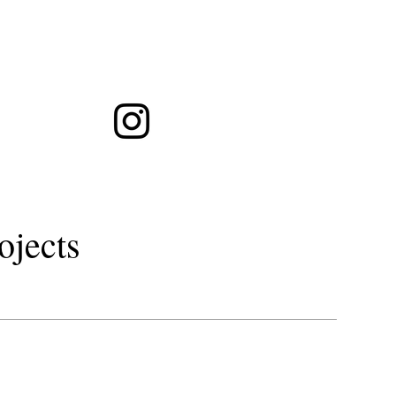
ト徒歩１分・シュウウエムラグラスルーツ予約・LOAOIL・秋田市美容室
トリートメント
gr
ojects