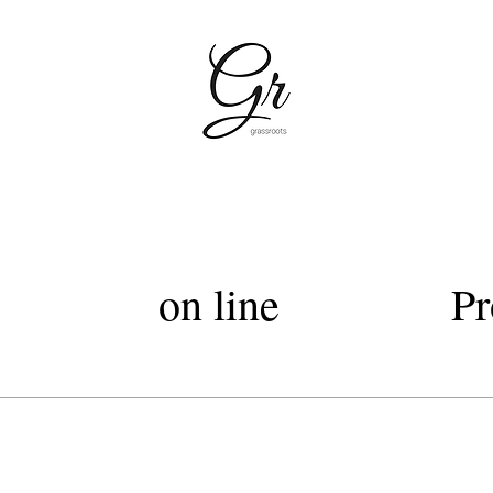
容室グラスルーツ・silky cut Club・grassroots・美容室上質なヘッドスパトリートメント・西武デパー
Lグラスルーツ・シルキーカットグラスルーツ・オートクチュールカット・髪質改善トリートメントカラー・髪質改善
on line
Pr