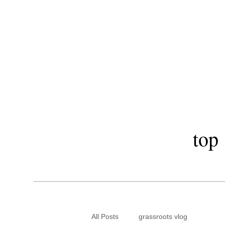
​秋田市駅前美
LOA OI
top
All Posts
grassroots vlog